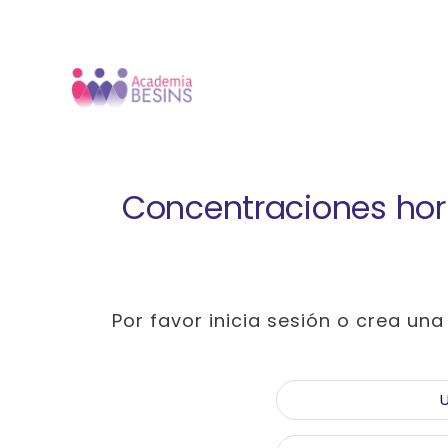
Ir
al
contenido
Concentraciones ho
Por favor inicia sesión o crea un