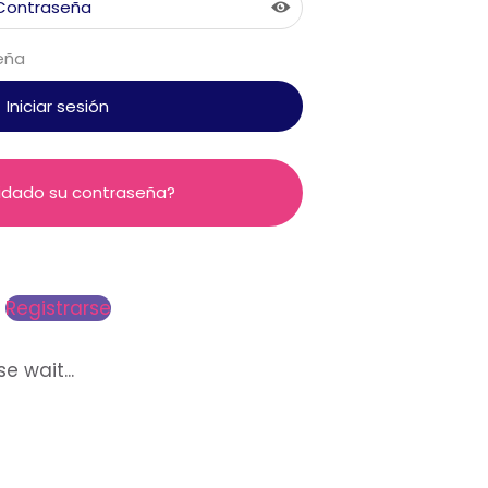
eña
vidado su contraseña?
Registrarse
e wait...