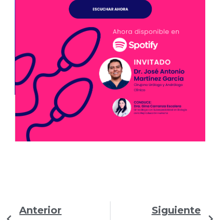
Previo
N
Anterior
Siguiente